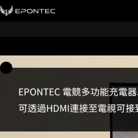
跳
至
主
要
內
容